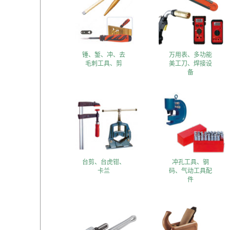
锤、錾、冲、去
万用表、多功能
毛刺工具、剪
美工刀、焊接设
备
台剪、台虎钳、
冲孔工具、钢
卡兰
码、气动工具配
件