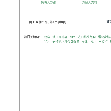
尖嘴大力钳
焊接大力钳
首
共 156 种产品
, 第1页/共8页
热门关键词:
组套
液压开孔器
alfra
进口钻头组套
超硬含钴
钻头
手动液压开孔器组套
内径千分尺
中心钻