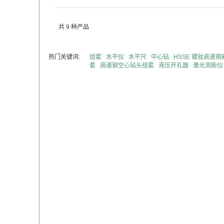
共 9 种产品
热门关键词:
组套
水平仪
水平尺
中心钻
HSSE 镀钛高速
套
高速钢空心钻头组套
液压开孔器
激光测距