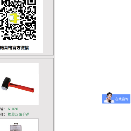
货号：
61026
名称：
橡胶双面手锤