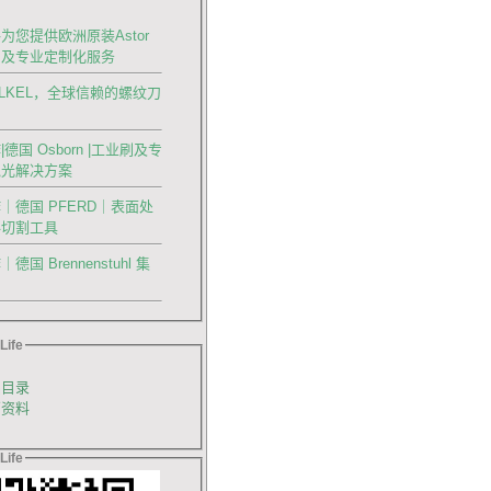
为您提供欧洲原装Astor
刀及专业定制化服务
OLKEL，全球信赖的螺纹刀
德国 Osborn |工业刷及专
抛光解决方案
｜德国 PFERD｜表面处
料切割工具
国 Brennenstuhl 集
Life
品目录
销资料
Life