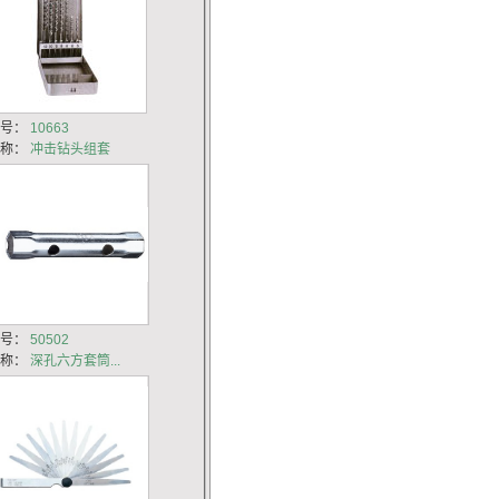
货号：
10663
名称：
冲击钻头组套
货号：
50502
名称：
深孔六方套筒...