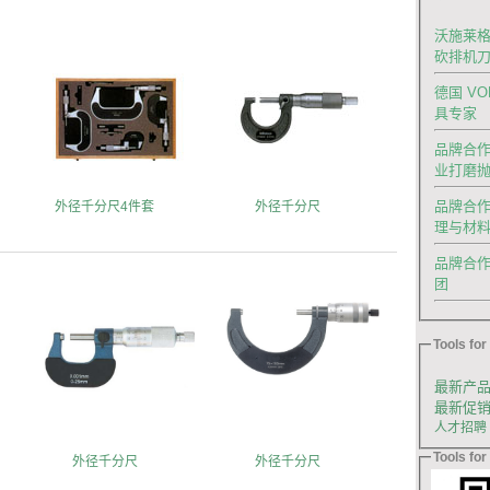
沃施莱格
砍排机
德国 V
具专家
品牌合作|
业打磨
品牌合作
外径千分尺4件套
外径千分尺
理与材
品牌合作｜德
团
Tools for 
最新产
最新促
人才招聘
Tools for 
外径千分尺
外径千分尺