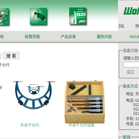
你好,欢迎来到沃施莱格网站.
你好
绍
经营范围
产品目录
服务内容
HEU
信息订阅
请输入您
千分尺
联系方式
地址: 
电话: 022
022 8
022 8
022 8
手机: 13
传真: 022
外径千分尺
外径千分尺组套
新闻