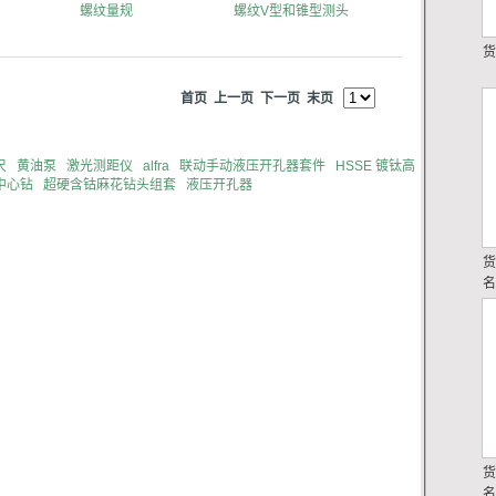
螺纹量规
螺纹V型和锥型测头
首页
上一页
下一页
末页
尺
黄油泵
激光测距仪
alfra
联动手动液压开孔器套件
HSSE 镀钛高
中心钻
超硬含钴麻花钻头组套
液压开孔器