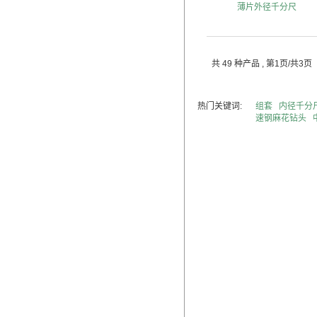
薄片外径千分尺
共 49 种产品
, 第1页/共3页
热门关键词:
组套
内径千分
速钢麻花钻头