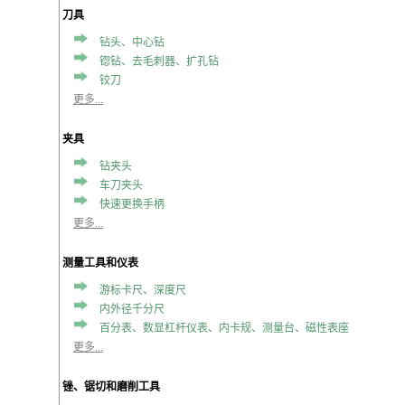
刀具
钻头、中心钻
锪钻、去毛刺器、扩孔钻
铰刀
更多...
夹具
钻夹头
车刀夹头
快速更换手柄
更多...
测量工具和仪表
游标卡尺、深度尺
内外径千分尺
百分表、数显杠杆仪表、内卡规、测量台、磁性表座
更多...
锉、锯切和磨削工具