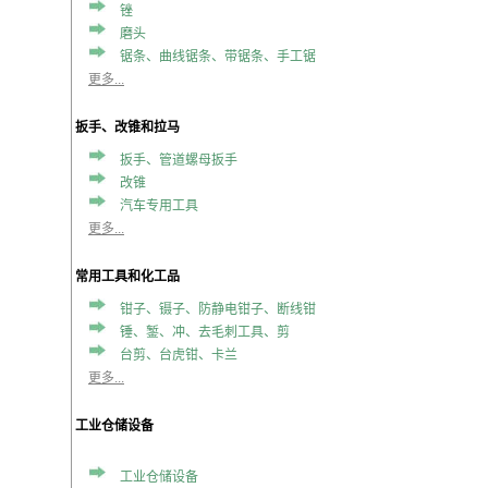
锉
磨头
锯条、曲线锯条、带锯条、手工锯
更多...
扳手、改锥和拉马
扳手、管道螺母扳手
改锥
汽车专用工具
更多...
常用工具和化工品
钳子、镊子、防静电钳子、断线钳
锤、錾、冲、去毛刺工具、剪
台剪、台虎钳、卡兰
更多...
工业仓储设备
工业仓储设备