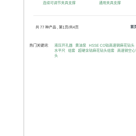
连续可调节夹具支撑
通用夹具支撑
首
共 77 种产品
, 第1页/共4页
热门关键词:
液压开孔器
黄油泵
HSSE CO钴高速钢麻花钻头
水平尺
组套
超硬含钴麻花钻头组套
高速钢空心
头