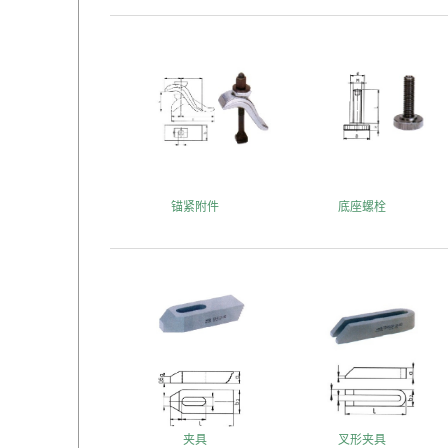
锚紧附件
底座螺栓
夹具
叉形夹具