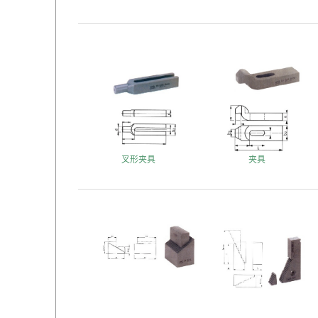
叉形夹具
夹具