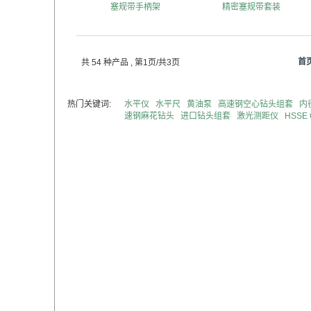
塞规带手柄架
精密塞规带套装
首
共 54 种产品
, 第1页/共3页
热门关键词:
水平仪
水平尺
黄油泵
高速钢空心钻头组套
内
速钢麻花钻头
进口钻头组套
激光测距仪
HSS