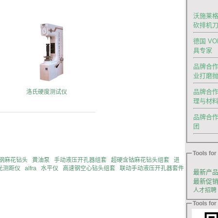
沃施莱格
砍排机
德国 V
具专家
品牌合作|
业打磨
品牌合作
洛氏硬度测试仪
理与材
品牌合作｜德
团
Tools for 
速钢麻花钻头
黄油泵
手动液压开孔器组套
超硬含钴麻花钻头组套
进
光测距仪
alfra
水平仪
高速钢空心钻头组套
联动手动液压开孔器套件
最新产
最新促
人才招聘
Tools for 