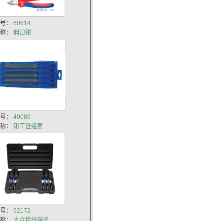
货号：
60614
名称：
偏口钳
货号：
40080
名称：
钳工锉组套
货号：
52172
名称：
大众接线端子...