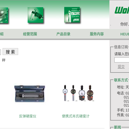
你好,欢迎来到沃施莱格网站.
你好,
绍
经营范围
产品目录
服务内容
HEU
信息订阅
请输入您
、秤
联系方式
地址: 
电话: 022
022 8
022 8
022 8
手机: 13
传真: 022
反弹硬度仪
便携式肖氏硬度计
新闻