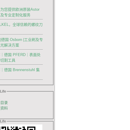
为您提供欧洲原装Astor
刀及专业定制化服务
OLKEL，全球信赖的螺纹刀
德国 Osborn |工业刷及专
抛光解决方案
｜德国 PFERD｜表面处
料切割工具
国 Brennenstuhl 集
Life
品目录
销资料
Life