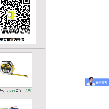
货号：
34066
名称：
盒尺