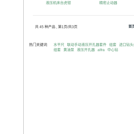
液压机床台虎钳
精密止动器
首
共 45 种产品
, 第1页/共3页
热门关键词:
水平尺
联动手动液压开孔器套件
组套
进口钻头
组套
黄油泵
液压开孔器
alfra
中心钻