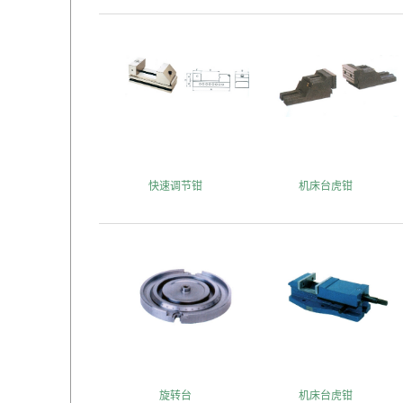
快速调节钳
机床台虎钳
旋转台
机床台虎钳