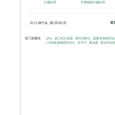
打磨砂带
不锈钢用打磨砂带
首
共 23 种产品
, 第1页/共2页
热门关键词:
alfra
进口钻头组套
激光测距仪
超硬含钴麻花钻
CO钴高速钢麻花钻头
水平尺
黄油泵
联动手动