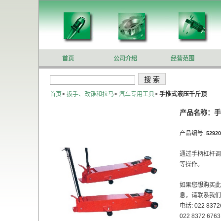
首页
公司介绍
经营范围
首页
>
扳手、改锥和拉马
>
汽车专用工具
>
手推式液压千斤顶
产品名称：手
产品编号:
52920
通过手柄杠杆调
等操作。
如果您想购买此
息，请联系我们
电话: 022 8372
022 8372 6763