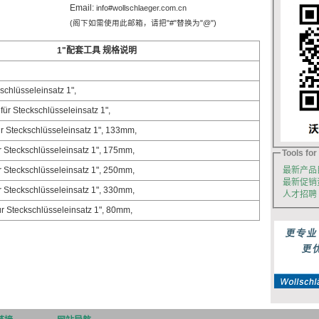
Email:
info#wollschlaeger.com.cn
(阁下如需使用此邮箱，请把"#"替换为"@")
1"配套工具 规格说明
schlüsseleinsatz 1",
 für Steckschlüsseleinsatz 1",
r Steckschlüsseleinsatz 1", 133mm,
r Steckschlüsseleinsatz 1", 175mm,
Tools for 
r Steckschlüsseleinsatz 1", 250mm,
最新产品
最新促销
r Steckschlüsseleinsatz 1", 330mm,
人才招聘
ür Steckschlüsseleinsatz 1", 80mm,