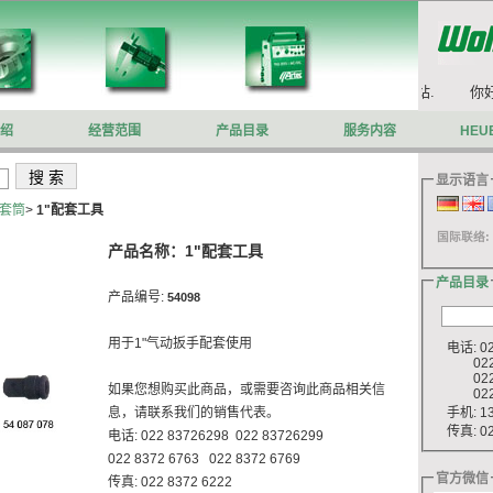
你好,欢迎来到沃施莱格网站.
你好
绍
经营范围
产品目录
服务内容
HEU
显示语言
套筒
>
1"配套工具
国际联络:
产品名称：1"配套工具
产品目录
产品编号:
54098
用于1"气动扳手配套使用
电话: 022
022 8
022 8
如果您想购买此商品，或需要咨询此商品相关信
022 8
手机: 13
息，请联系我们的销售代表。
传真: 022
电话: 022 83726298 022 83726299
022 8372 6763 022 8372 6769
官方微信
传真: 022 8372 6222