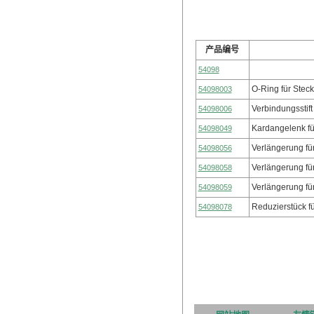
产品编号
54098
O-Ring für Steck
54098003
Verbindungsstift
54098006
Kardangelenk fü
54098049
Verlängerung fü
54098056
Verlängerung fü
54098058
Verlängerung fü
54098059
Reduzierstück f
54098078