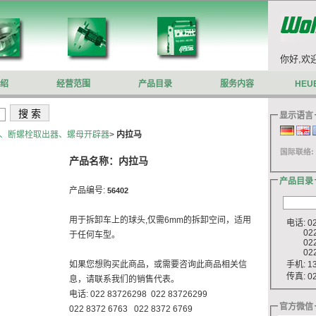
你好,欢迎来到沃施莱格网站.
你好,欢
绍
经营范围
产品目录
服务内容
HEU
显示语言
、断螺栓取出器、螺母开辟器
>
内拉马
国际联络:
产品名称：内拉马
产品目录
产品编号:
56402
用于拆卸车上的球头,仅需6mm的拆卸空间，适用
电话: 022
022 8
于任何车型。
022 8
022 8
手机: 13
如果您想购买此商品，或需要咨询此商品相关信
传真: 022
息，请联系我们的销售代表。
电话: 022 83726298 022 83726299
官方微信
022 8372 6763 022 8372 6769